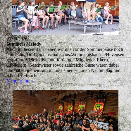
29.06.2026
Summers Melody
Auch in diesem Jahr haben wir uns vor der Sommerpause noch
einmal am Dorfgemeinschaftshaus Wolbrechtshausen/Hevensen
getroffen. Viele aktive und fördernde Mitglieder, Eltern,
Großeltern, Geschwister sowie zahlreiche Gäste waren dabei
und haben gemeinsam mit uns einen schönen Nachmittag und
Abend verbracht.
Mehr erfahren