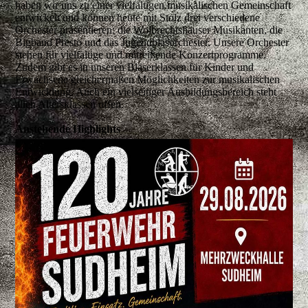
haben wir uns zu einer vielfältigen musikalischen Gemeinschaft
entwickelt und können heute mit Stolz drei verschiedene
Orchester präsentieren: die Wolbrechtshäuser Musikanten, die
Bigband Presto und das Jugendblasorchester. Unsere Orchester
stehen für vielfältige und mitreißende Konzertprogramme.
Zudem gibt es in unseren Bläserklassen für Kinder und
Erwachsene gleichermaßen Möglichkeiten zur musikalischen
Entwicklung. Auch ein vielseitiger Ausbildungsbereich steht
allen Altersklassen offen.
Anstehende Highlights