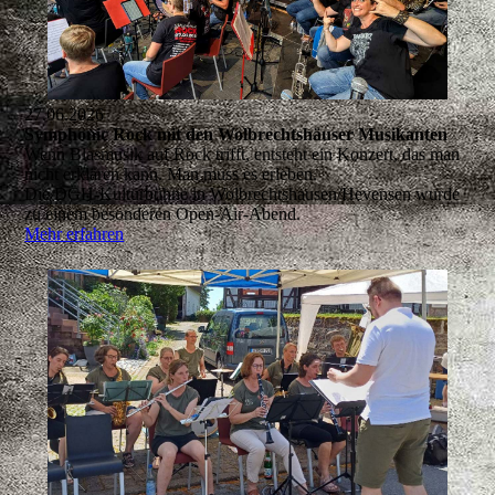
27.06.2026
Symphonic Rock mit den Wolbrechtshäuser Musikanten
Wenn Blasmusik auf Rock trifft, entsteht ein Konzert, das man
nicht erklären kann. Man muss es erleben.
Die DGH-Kulturbühne in Wolbrechtshausen/Hevensen wurde
zu einem besonderen Open-Air-Abend.
Mehr erfahren