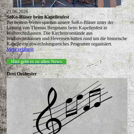
21.06.2026
SoKo-Bläser beim Kapellenfest
Bei bestem Wetter spielten unsere SoKo-Bläser unter der
Leitung von Thomas Bergmann beim Kapellenfest in
Wolbrechtshausen. Die Kirchenvorstände aus
Wolbrechtshausen und Hevensen hatten rund um die historische
Kapelle ein abwechslungsreiches Programm organisiert.
Mehr erfahren
Hier geht es zu allen News
Drei Orchester