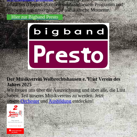
jährliches (Doppel-)Konzert mit brandneuem Programm und
erlebe mit uns unvergessliche musikalische Momente.
Hier zur Bigband Presto
Der Musikverein Wolbrechtshausen e. V. ist Verein des
Jahres 2025
Wir freuen uns über die Auszeichnung und über alle, die Lust
haben, Teil unseres Musikvereins zu werden. Jetzt
unsere
Orchester
und
Ausbildung
entdecken!