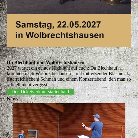
Da Blechhauf'n in Wolbrechtshausen
2027 wartet ein echtes Highlight auf euch: Da Blechhauf'n
kommen nach Wolbrechtshausen – mit mitreißender Blasmusik,
österreichischem Schmäh und einem Konzertabend, den man so
schnell nicht vergisst.
Der Ticketverkauf startet bald
News