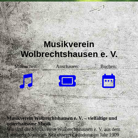
Musikverein
Wolbrechtshausen e. V.
Mitmachen:
Anschauen:
Buchen:
Musikverein Wolbrechtshausen e. V. – vielfältige und
unterhaltsame Musik
Wir sind der Musikverein Wolbrechtshausen e. V. aus dem
Landkreis Northeim. Seit unserer Gründung im Jahr 1909