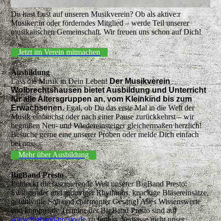
Du hast Lust auf unseren Musikverein? Ob als aktive:r
Musiker:in oder förderndes Mitglied – werde Teil unserer
musikalischen Gemeinschaft. Wir freuen uns schon auf Dich!
Jetzt im Verein mitmachen
Ausbildung
Lass die Musik in Dein Leben!
Der Musikverein
Wolbrechtshausen bietet Ausbildung und Unterricht
für alle Altersgruppen an, vom Kleinkind bis zum
Erwachsenen.
Egal, ob Du das erste Mal in die Welt der
Musik eintauchst oder nach einer Pause zurückkehrst – wir
begrüßen Neu- und Wiedereinsteiger gleichermaßen herzlich!
Besuche gerne eine unserer Proben oder melde Dich einfach
bei uns.
Mehr über Ausbildung
BigBand Presto
Entdeckt die faszinierende Welt unserer BigBand Presto:
Swingender und grooviger Rhythmus, knackige Bläsereinsätze,
gefühlvolle Soli und charmanter Gesang! Alles Wissenswerte
und kommende Termine der BigBand Presto sind auf
www.bigband-presto.de
zu finden. Verpasse nicht unser