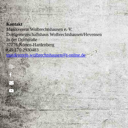
Kontakt
Musikverein Wolbrechtshausen e. V.
Dorfgemeinschaftshaus Wolbrechtshausen/Hevensen
In der Dorfstraße
37176 Nörten-Hardenberg
+49 170 2930483
musikverein-wolbrechtshausen@t-online.de